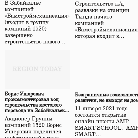
строительстве нового моста
В Забайкалье
Строительство ж/д
в Забайкалье
компанией
развязки на станции
«Бамстроймеханизация»
Тында начато
(входит в группу
компанией
компаний 1520)
«Бамстроймеханизация
завершено
которая входит в…
строительство нового…
Борис Ушерович
Безграничные возможност
прокомментировал ход
развития, не выходя из до
строительства мостового
11 января 2021 года
перехода на Забайкальской
состоится открытие
железной дороге
Акционер Группы
онлайн-школы АМР
компаний 1520 Борис
SMART SCHOOL. АМ
Ушерович поделился
SMART…