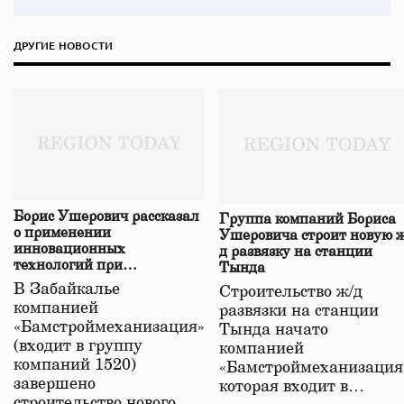
ДРУГИЕ НОВОСТИ
Борис Ушерович рассказал
Группа компаний Бориса
о применении
Ушеровича строит новую ж
инновационных
д развязку на станции
технологий при
Тында
строительстве нового моста
В Забайкалье
Строительство ж/д
в Забайкалье
компанией
развязки на станции
«Бамстроймеханизация»
Тында начато
(входит в группу
компанией
компаний 1520)
«Бамстроймеханизация
завершено
которая входит в…
строительство нового…