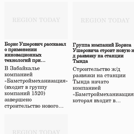
Борис Ушерович рассказал
Группа компаний Бориса
о применении
Ушеровича строит новую ж
инновационных
д развязку на станции
технологий при
Тында
строительстве нового моста
В Забайкалье
Строительство ж/д
в Забайкалье
компанией
развязки на станции
«Бамстроймеханизация»
Тында начато
(входит в группу
компанией
компаний 1520)
«Бамстроймеханизация
завершено
которая входит в…
строительство нового…