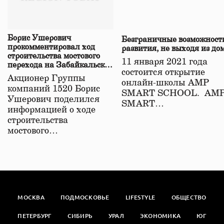
Борис Ушерович
Безграничные возможност
прокомментировал ход
развития, не выходя из до
строительства мостового
11 января 2021 года
перехода на Забайкальской
состоится открытие
железной дороге
Акционер Группы
онлайн-школы АМР
компаний 1520 Борис
SMART SCHOOL. АМ
Ушерович поделился
SMART…
информацией о ходе
строительства
мостового…
МОСКВА
ПОДМОСКОВЬЕ
LIFESTYLE
ОБЩЕСТВО
ПЕТЕРБУРГ
СИБИРЬ
УРАЛ
ЭКОНОМИКА
ЮГ