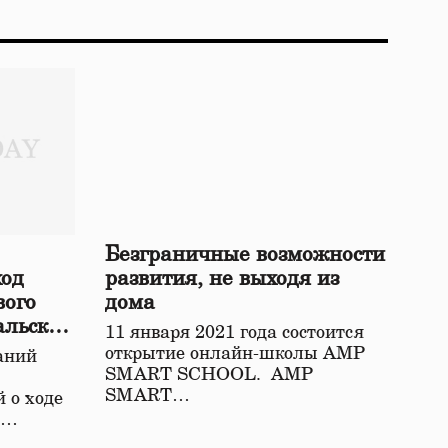
Безграничные возможности
ход
развития, не выходя из
вого
дома
альской
11 января 2021 года состоится
открытие онлайн-школы АМР
аний
SMART SCHOOL. АМР
SMART…
 о ходе
о…