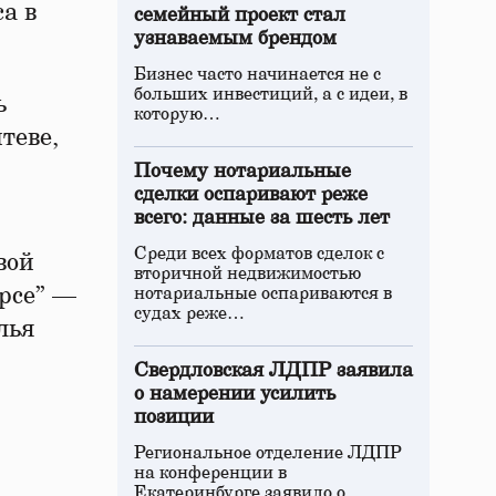
а в
семейный проект стал
узнаваемым брендом
Бизнес часто начинается не с
больших инвестиций, а с идеи, в
ь
которую…
теве,
Почему нотариальные
сделки оспаривают реже
всего: данные за шесть лет
Среди всех форматов сделок с
вой
вторичной недвижимостью
арсе” —
нотариальные оспариваются в
судах реже…
лья
Свердловская ЛДПР заявила
о намерении усилить
позиции
Региональное отделение ЛДПР
на конференции в
Екатеринбурге заявило о