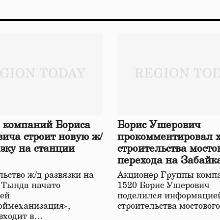
 компаний Бориса
Борис Ушерович
ича строит новую ж/
прокомментировал 
язку на станции
строительства мосто
перехода на Забайк
железной дороге
ьство ж/д развязки на
Акционер Группы комп
 Тында начато
1520 Борис Ушерович
ей
поделился информацией
оймеханизация»,
строительства мостовог
 входит в…