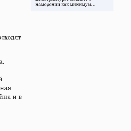
намерении как минимум…
роходят
а.
й
нная
йна и в