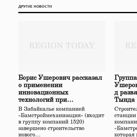
ДРУГИЕ НОВОСТИ
Борис Ушерович рассказал
Группа
о применении
Ушеров
инновационных
д разв
технологий при
Тында
строительстве нового моста
В Забайкалье компанией
Строител
в Забайкалье
«Бамстроймеханизация» (входит
станции
в группу компаний 1520)
компани
завершено строительство
«Бамстр
нового…
которая