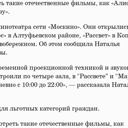
сь такие отечественные фильмы, как «Алис
у».
кинотеатра сети «Москино». Они открылис
с» в Алтуфьевском районе, «Рассвет» в Коп
евобережном. Об этом сообщила Наталья
вы.
ременной проекционной техникой и звуко
строили по четыре зала, в “Рассвете” и “М
евно с 10:00 до 22:00», — рассказала Ната
для льготных категорий граждан.
треть такие отечественные фильмы, как