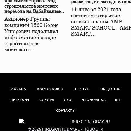
прокомментировал ход
развития, не выходя из до
строительства мостового
11 января 2021 года
перехода на Забайкальской
состоится открытие
железной дороге
Акционер Группы
онлайн-школы АМР
компаний 1520 Борис
SMART SCHOOL. АМ
Ушерович поделился
SMART…
информацией о ходе
строительства
мостового…
МОСКВА
ПОДМОСКОВЬЕ
LIFESTYLE
ОБЩЕСТВО
ПЕТЕРБУРГ
СИБИРЬ
УРАЛ
ЭКОНОМИКА
ЮГ
КОНТАКТЫ
© 2026
INREGIONTODAY.RU
- НОВОСТИ