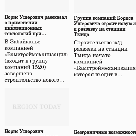
Борис Ушерович рассказал
Группа компаний Бориса
о применении
Ушеровича строит новую ж
инновационных
д развязку на станции
технологий при
Тында
строительстве нового моста
В Забайкалье
Строительство ж/д
в Забайкалье
компанией
развязки на станции
«Бамстроймеханизация»
Тында начато
(входит в группу
компанией
компаний 1520)
«Бамстроймеханизация
завершено
которая входит в…
строительство нового…
Борис Ушерович
Безграничные возможност