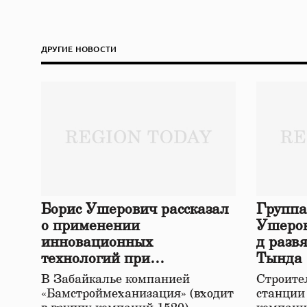
ДРУГИЕ НОВОСТИ
Борис Ушерович рассказал
Группа
о применении
Ушеров
инновационных
д разв
технологий при
Тында
строительстве нового моста
В Забайкалье компанией
Строител
в Забайкалье
«Бамстроймеханизация» (входит
станции