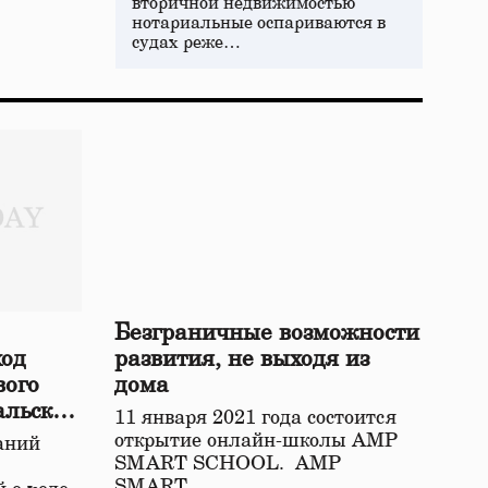
вторичной недвижимостью
нотариальные оспариваются в
судах реже…
Безграничные возможности
ход
развития, не выходя из
вого
дома
альской
11 января 2021 года состоится
открытие онлайн-школы АМР
аний
SMART SCHOOL. АМР
SMART…