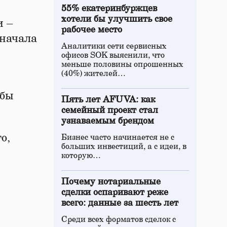
55% екатеринбуржцев
хотели бы улучшить свое
и –
рабочее место
 начала
Аналитики сети сервисных
офисов SOK выяснили, что
меньше половины опрошенных
(40%) жителей…
обы
Пять лет AFUVA: как
семейный проект стал
узнаваемым брендом
о,
Бизнес часто начинается не с
больших инвестиций, а с идеи, в
которую…
Почему нотариальные
сделки оспаривают реже
всего: данные за шесть лет
Среди всех форматов сделок с