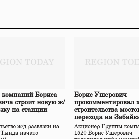
 компаний Бориса
Борис Ушерович
ича строит новую ж/
прокомментировал 
язку на станции
строительства мосто
перехода на Забайк
железной дороге
ьство ж/д развязки на
Акционер Группы комп
 Тында начато
1520 Борис Ушерович