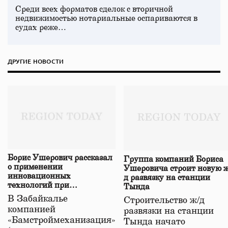
Среди всех форматов сделок с вторичной
недвижимостью нотариальные оспариваются в
судах реже…
ДРУГИЕ НОВОСТИ
Борис Ушерович рассказал
Группа компаний Бориса
о применении
Ушеровича строит новую ж
инновационных
д развязку на станции
технологий при
Тында
строительстве нового моста
В Забайкалье
Строительство ж/д
в Забайкалье
компанией
развязки на станции
«Бамстроймеханизация»
Тында начато