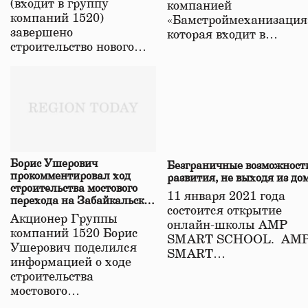
(входит в группу
компанией
компаний 1520)
«Бамстроймеханизация
завершено
которая входит в…
строительство нового…
Борис Ушерович
Безграничные возможност
прокомментировал ход
развития, не выходя из до
строительства мостового
11 января 2021 года
перехода на Забайкальской
состоится открытие
железной дороге
Акционер Группы
онлайн-школы АМР
компаний 1520 Борис
SMART SCHOOL. АМ
Ушерович поделился
SMART…
информацией о ходе
строительства
мостового…