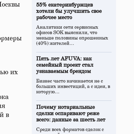
Москвы
55% екатеринбуржцев
хотели бы улучшить свое
рабочее место
Аналитики сети сервисных
офисов SOK выяснили, что
формеры
меньше половины опрошенных
(40%) жителей…
Пять лет AFUVA: как
семейный проект стал
тью их
узнаваемым брендом
Бизнес часто начинается не с
больших инвестиций, а с идеи, в
которую…
ока
ия
Почему нотариальные
сделки оспаривают реже
й в
всего: данные за шесть лет
Среди всех форматов сделок с