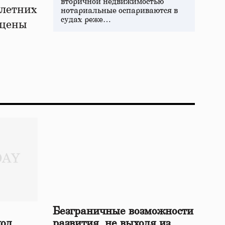
вторичной недвижимостью
 летних
нотариальные оспариваются в
судах реже…
 цены
Безграничные возможности
ход
развития, не выходя из