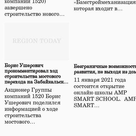
компаний 1520)
«Бамстроймеханизация
завершено
которая входит в…
строительство нового…
Борис Ушерович
Безграничные возможност
прокомментировал ход
развития, не выходя из до
строительства мостового
11 января 2021 года
перехода на Забайкальской
состоится открытие
железной дороге
Акционер Группы
онлайн-школы АМР
компаний 1520 Борис
SMART SCHOOL. АМ
Ушерович поделился
SMART…
информацией о ходе
строительства
мостового…