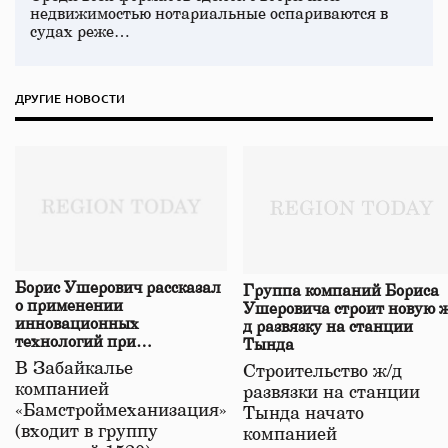
недвижимостью нотариальные оспариваются в
судах реже…
ДРУГИЕ НОВОСТИ
Борис Ушерович рассказал
Группа компаний Бориса
о применении
Ушеровича строит новую ж
инновационных
д развязку на станции
технологий при
Тында
строительстве нового моста
В Забайкалье
Строительство ж/д
в Забайкалье
компанией
развязки на станции
«Бамстроймеханизация»
Тында начато
(входит в группу
компанией