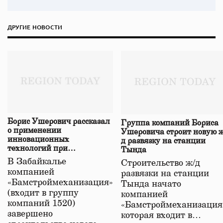
ДРУГИЕ НОВОСТИ
Борис Ушерович рассказал
Группа компаний Бориса
о применении
Ушеровича строит новую ж
инновационных
д развязку на станции
технологий при
Тында
строительстве нового моста
В Забайкалье
Строительство ж/д
в Забайкалье
компанией
развязки на станции
«Бамстроймеханизация»
Тында начато
(входит в группу
компанией
компаний 1520)
«Бамстроймеханизация
завершено
которая входит в…