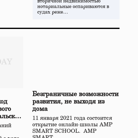
вторичной недвижимостью
нотариальные оспариваются в
судах реже…
Безграничные возможности
ход
развития, не выходя из
вого
дома
альской
11 января 2021 года состоится
открытие онлайн-школы АМР
аний
SMART SCHOOL. АМР
SMART…