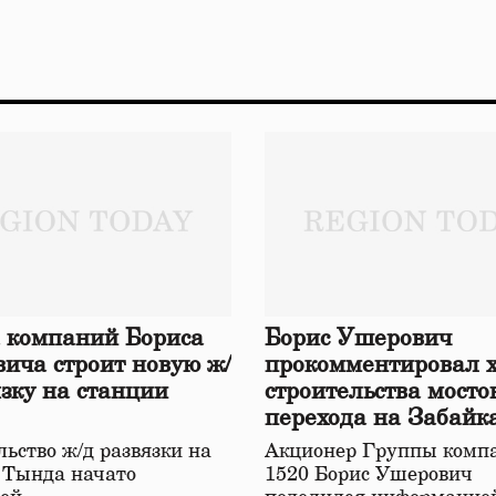
 компаний Бориса
Борис Ушерович
ича строит новую ж/
прокомментировал 
язку на станции
строительства мосто
перехода на Забайк
железной дороге
ьство ж/д развязки на
Акционер Группы комп
 Тында начато
1520 Борис Ушерович