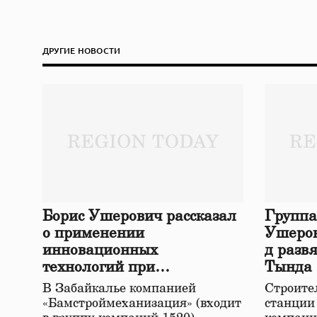
ДРУГИЕ НОВОСТИ
Борис Ушерович рассказал
Группа
о применении
Ушеров
инновационных
д разв
технологий при
Тында
строительстве нового моста
В Забайкалье компанией
Строител
в Забайкалье
«Бамстроймеханизация» (входит
станции