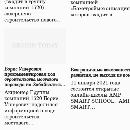
(входит в группу
компанией
компаний 1520)
«Бамстроймеханизация
завершено
которая входит в…
строительство нового…
Борис Ушерович
Безграничные возможност
прокомментировал ход
развития, не выходя из до
строительства мостового
11 января 2021 года
перехода на Забайкальской
состоится открытие
железной дороге
Акционер Группы
онлайн-школы АМР
компаний 1520 Борис
SMART SCHOOL. АМ
Ушерович поделился
SMART…
информацией о ходе
строительства
мостового…