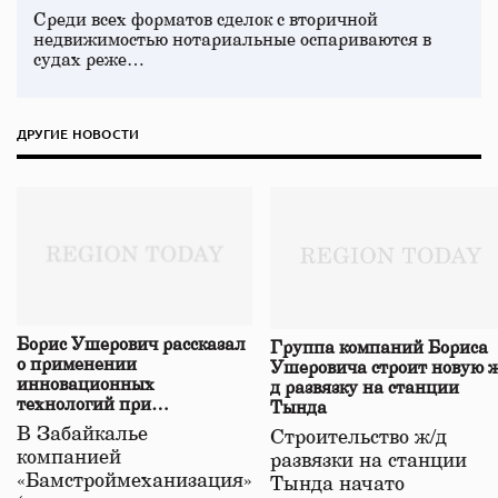
Среди всех форматов сделок с вторичной
недвижимостью нотариальные оспариваются в
судах реже…
ДРУГИЕ НОВОСТИ
Борис Ушерович рассказал
Группа компаний Бориса
о применении
Ушеровича строит новую ж
инновационных
д развязку на станции
технологий при
Тында
строительстве нового моста
В Забайкалье
Строительство ж/д
в Забайкалье
компанией
развязки на станции
«Бамстроймеханизация»
Тында начато