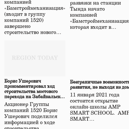
компанией
развязки на станции
«Бамстроймеханизация»
Тында начато
(входит в группу
компанией
компаний 1520)
«Бамстроймеханизация
завершено
которая входит в…
строительство нового…
Борис Ушерович
Безграничные возможност
прокомментировал ход
развития, не выходя из до
строительства мостового
11 января 2021 года
перехода на Забайкальской
состоится открытие
железной дороге
Акционер Группы
онлайн-школы АМР
компаний 1520 Борис
SMART SCHOOL. АМ
Ушерович поделился
SMART…
информацией о ходе
строительства