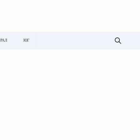
РАЛ
ЮГ
ГЛАВНЫЕ НОВОСТИ
55% екатеринбуржцев
хотели бы улучшить свое
рабочее место
Аналитики сети сервисных
офисов SOK выяснили, что
меньше половины опрошенных
(40%) жителей…