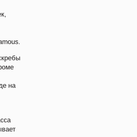
Пять лет AFUVA: как
семейный проект стал
узнаваемым брендом
к,
Бизнес часто начинается не с
больших инвестиций, а с идеи, в
которую…
Famous.
Почему нотариальные
сделки оспаривают реже
скребы
всего: данные за шесть лет
роме
Среди всех форматов сделок с
вторичной недвижимостью
нотариальные оспариваются в
де на
судах реже…
Свердловская ЛДПР
заявила о намерении
усилить позиции
асса
Региональное отделение ЛДПР
ывает
на конференции в Екатеринбурге