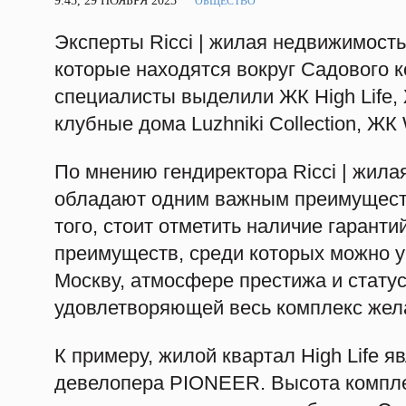
9:45, 29 НОЯБРЯ 2023
ОБЩЕСТВО
Эксперты Ricci | жилая недвижимост
которые находятся вокруг Садового 
специалисты выделили ЖК High Life,
клубные дома Luzhniki Collection, ЖК
По мнению гендиректора Ricci | жил
обладают одним важным преимуществ
того, стоит отметить наличие гаранти
преимуществ, среди которых можно у
Москву, атмосфере престижа и стату
удовлетворяющей весь комплекс жела
К примеру, жилой квартал High Life 
девелопера PIONEER. Высота комплек