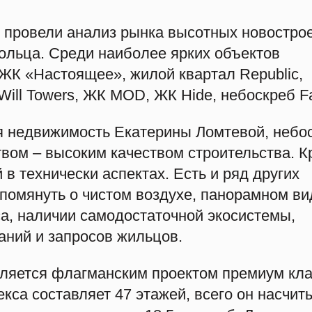
ь провели анализ рынка высотных новострое
кольца. Среди наиболее ярких объектов
 ЖК «Настоящее», жилой квартал Republic,
 Will Towers, ЖК MOD, ЖК Hide, небоскреб 
ая недвижимость Екатерины Ломтевой, небо
ом – высоким качеством строительства. К
й в технически аспектах. Есть и ряд других
помянуть о чистом воздухе, панорамном ви
са, наличии самодостаточной экосистемы,
ний и запросов жильцов.
является флагманским проектом премиум кл
са составляет 47 этажей, всего он насчит