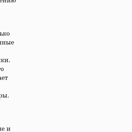
жению
ько
упные
ки.
го
ает
ры.
ие и