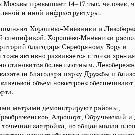
в Москвы превышает 14–17 тыс. человек, ч
зеленой и иной инфраструктуры.
дополняют Хорошёво-Мнёвники и Левобер
ой спецификой. Хорошёво-Мнёвники распо
риторий благодаря Серебряному Бору и
 тоже активно развивается с точки зрения
нно становится более плотным. Левобереж
оказатели благодаря парку Дружбы и близ
ключевой объем новостроек обеспечивают
орта.
ыми метрами демонстрируют районы,
еображенское, Аэропорт, Обручевский и 
т точечная застройка, но общая малая пло