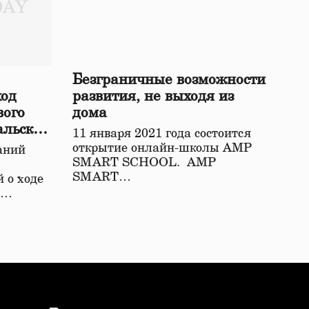
Безграничные возможности
ход
развития, не выходя из
вого
дома
альской
11 января 2021 года состоится
открытие онлайн-школы АМР
аний
SMART SCHOOL. АМР
SMART…
 о ходе
о…