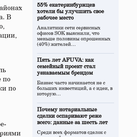
55% екатеринбуржцев
районах
хотели бы улучшить свое
а. В
рабочее место
о,
Аналитики сети сервисных
офисов SOK выяснили, что
ации,
меньше половины опрошенных
(40%) жителей…
Пять лет AFUVA: как
семейный проект стал
ль
узнаваемым брендом
 по
Бизнес часто начинается не с
ки по
больших инвестиций, а с идеи, в
которую…
Почему нотариальные
сделки оспаривают реже
всего: данные за шесть лет
е-
ориями
Среди всех форматов сделок с