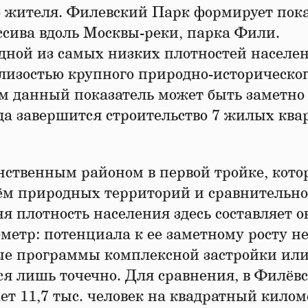
ого жителя. Филевский Парк формирует пок
ссива вдоль Москвы-реки, парка Фили.
дной из самых низких плотностей населе
лизостью крупного природно-историческо
м данный показатель может быть заметно
ода завершится строительство 7 жилых ква
нственным районом в первой тройке, кот
ъём природных территорий и сравнительно
я плотность населения здесь составляет о
метр: потенциала к ее заметному росту не
ные программы комплексной застройки ил
ся лишь точечно. Для сравнения, в Филёв
ет 11,7 тыс. человек на квадратный киломе