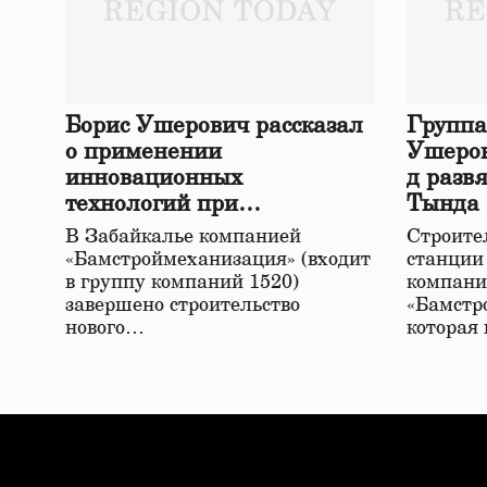
Борис Ушерович рассказал
Группа
о применении
Ушеров
инновационных
д разв
технологий при
Тында
строительстве нового моста
В Забайкалье компанией
Строител
в Забайкалье
«Бамстроймеханизация» (входит
станции
в группу компаний 1520)
компани
завершено строительство
«Бамстр
нового…
которая