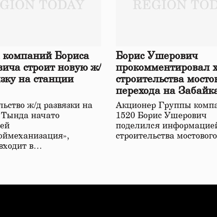
 компаний Бориса
Борис Ушерович
ича строит новую ж/
прокомментировал 
язку на станции
строительства мосто
перехода на Забайк
железной дороге
ьство ж/д развязки на
Акционер Группы комп
 Тында начато
1520 Борис Ушерович
ей
поделился информацией
оймеханизация»,
строительства мостовог
 входит в…