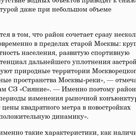
сутствие водных объектов приводят к сни
ктурой даже при небольшом объеме
ся в том, что район сочетает сразу нескол
овременно в пределах старой Москвы: кр
тность населения, развитую спортивную
тенциал дальнейшего уплотнения застрой
руют природные территории Москворецко
ные пространства Москвы-реки», — отмеч
ам СЗ «Сияние». — Именно поэтому район
в периоды изменения рыночной конъюнкту
 цены квадратного метра в новостройках
 положительную динамику».
именно такие характеристики, как налич