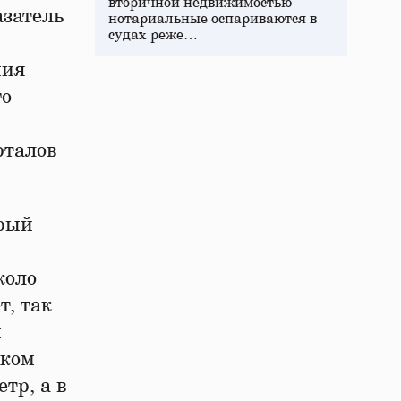
вторичной недвижимостью
азатель
нотариальные оспариваются в
судах реже…
ния
го
рталов
орый
коло
т, так
и
ском
тр, а в