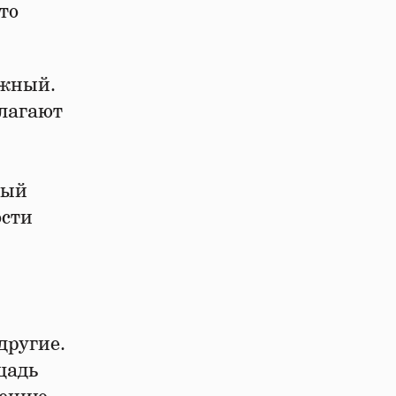
то
ежный.
лагают
ный
ости
другие.
щадь