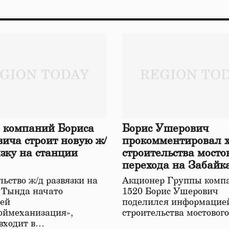
 компаний Бориса
Борис Ушерович
ича строит новую ж/
прокомментировал 
язку на станции
строительства мосто
перехода на Забайк
железной дороге
ьство ж/д развязки на
Акционер Группы комп
 Тында начато
1520 Борис Ушерович
ей
поделился информацией
оймеханизация»,
строительства мостовог
 входит в…