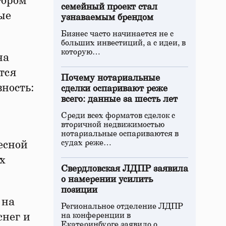
тором
семейный проект стал
ые
узнаваемым брендом
Бизнес часто начинается не с
больших инвестиций, а с идеи, в
которую…
на
тся
Почему нотариальные
ность:
сделки оспаривают реже
всего: данные за шесть лет
Среди всех форматов сделок с
вторичной недвижимостью
нотариальные оспариваются в
судах реже…
есной
х
Свердловская ЛДПР заявила
о намерении усилить
позиции
 на
Региональное отделение ЛДПР
снег и
на конференции в
Екатеринбурге заявило о