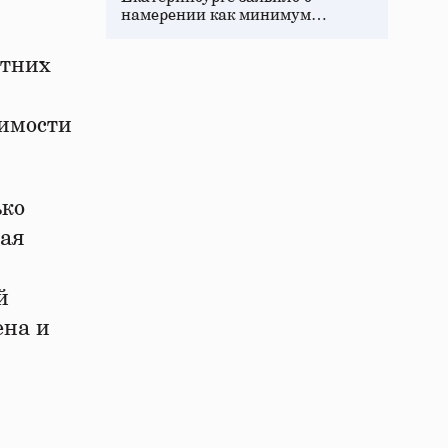
намерении как минимум…
етних
димости
ько
дая
й
ена и