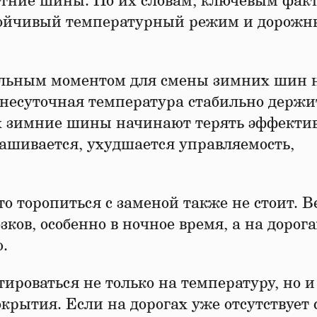
етние шины. По их словам, ключевым фак
стойчивый температурный режим и дорожн
альным моментом для смены зимних шин 
еднесуточная температура стабильно держи
х зимние шины начинают терять эффектив
нашивается, ухудшается управляемость,
о торопиться с заменой также не стоит. В
ков, особенно в ночное время, а на дорога
.
ироваться не только на температуру, но и
крытия. Если на дорогах уже отсутствует 