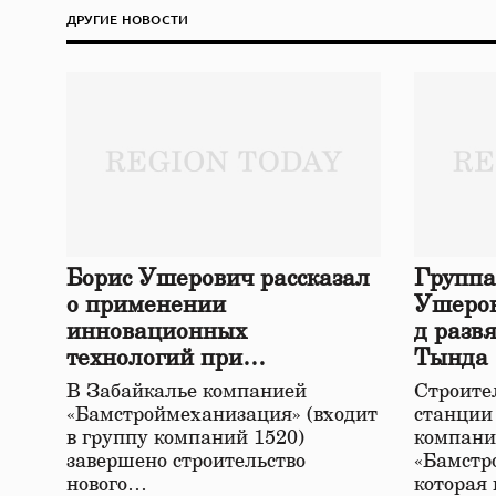
ДРУГИЕ НОВОСТИ
Борис Ушерович рассказал
Группа
о применении
Ушеров
инновационных
д разв
технологий при
Тында
строительстве нового моста
В Забайкалье компанией
Строител
в Забайкалье
«Бамстроймеханизация» (входит
станции
в группу компаний 1520)
компани
завершено строительство
«Бамстр
нового…
которая