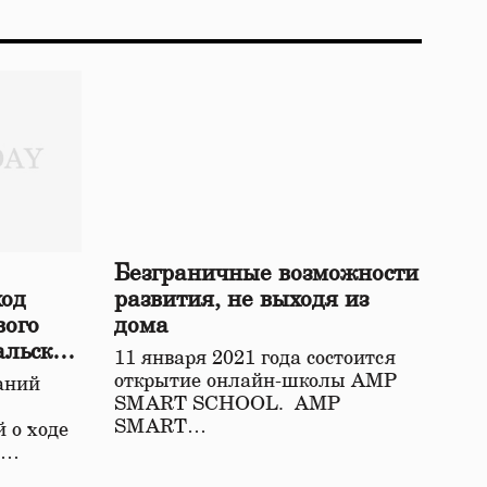
Безграничные возможности
ход
развития, не выходя из
вого
дома
альской
11 января 2021 года состоится
открытие онлайн-школы АМР
аний
SMART SCHOOL. АМР
SMART…
 о ходе
о…