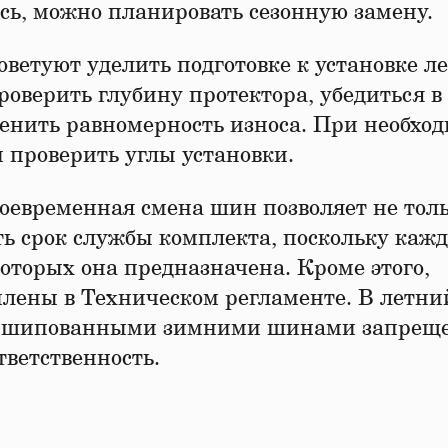
сь, можно планировать сезонную замену.
ветуют уделить подготовке к установке л
оверить глубину протектора, убедиться в
ценить равномерность износа. При необхо
и проверить углы установки.
оевременная смена шин позволяет не тол
ть срок службы комплекта, поскольку каж
которых она предназначена. Кроме этого,
плены в Техническом регламенте. В летни
 с шипованными зимними шинами запрещ
ветственность.