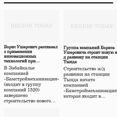
Борис Ушерович рассказал
Группа компаний Бориса
о применении
Ушеровича строит новую ж
инновационных
д развязку на станции
технологий при
Тында
строительстве нового моста
В Забайкалье
Строительство ж/д
в Забайкалье
компанией
развязки на станции
«Бамстроймеханизация»
Тында начато
(входит в группу
компанией
компаний 1520)
«Бамстроймеханизация
завершено
которая входит в…
строительство нового…