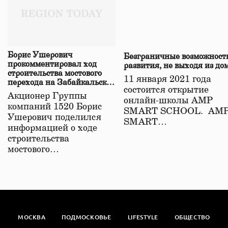
Борис Ушерович
Безграничные возможност
прокомментировал ход
развития, не выходя из до
строительства мостового
11 января 2021 года
перехода на Забайкальской
состоится открытие
железной дороге
Акционер Группы
онлайн-школы АМР
компаний 1520 Борис
SMART SCHOOL. АМ
Ушерович поделился
SMART…
информацией о ходе
строительства
мостового…
МОСКВА
ПОДМОСКОВЬЕ
LIFESTYLE
ОБЩЕСТВО