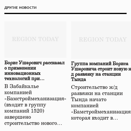
ДРУГИЕ НОВОСТИ
Борис Ушерович рассказал
Группа компаний Бориса
о применении
Ушеровича строит новую ж
инновационных
д развязку на станции
технологий при
Тында
строительстве нового моста
В Забайкалье
Строительство ж/д
в Забайкалье
компанией
развязки на станции
«Бамстроймеханизация»
Тында начато
(входит в группу
компанией
компаний 1520)
«Бамстроймеханизация
завершено
которая входит в…
строительство нового…