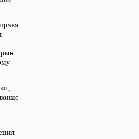
 права
м
орые
ому
ки,
ование
дения