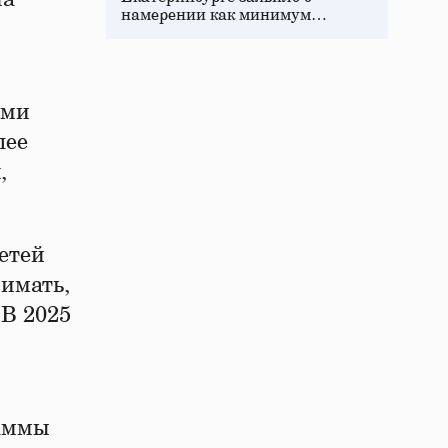
намерении как минимум…
ими
лее
,
етей
нимать,
 В 2025
раммы