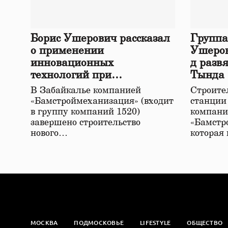
Борис Ушерович рассказал
Группа
о применении
Ушеров
инновационных
д разв
технологий при
Тында
строительстве нового моста
В Забайкалье компанией
Строител
в Забайкалье
«Бамстроймеханизация» (входит
станции
в группу компаний 1520)
компани
завершено строительство
«Бамстр
нового…
которая
МОСКВА
ПОДМОСКОВЬЕ
LIFESTYLE
ОБЩЕСТВО