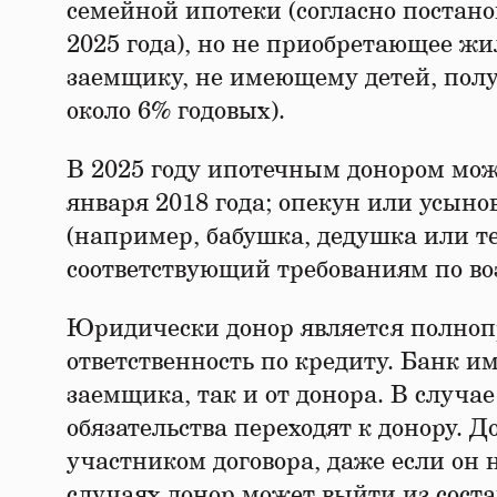
семейной ипотеки (согласно поста
2025 года), но не приобретающее жил
заемщику, не имеющему детей, полу
около 6% годовых).
В 2025 году ипотечным донором може
января 2018 года; опекун или усыно
(например, бабушка, дедушка или те
соответствующий требованиям по воз
Юридически донор является полноп
ответственность по кредиту. Банк и
заемщика, так и от донора. В случа
обязательства переходят к донору. 
участником договора, даже если он 
случаях донор может выйти из сост