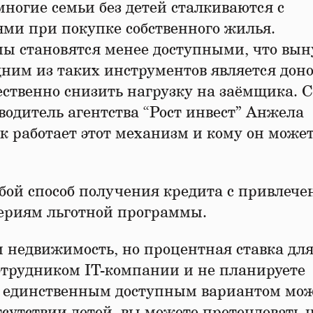
многие семьи без детей сталкиваются с
ми при покупке собственного жилья.
 становятся менее доступными, что вын
ним из таких инструментов является дон
ственно снизить нагрузку на заёмщика. 
водитель агентства “Рост инвест” Анжела
к работает этот механизм и кому он може
обой способ получения кредита с привлеч
териям льготной программы.
 недвижимость, но процентная ставка для
сотрудником IT-компании и не планируете
, единственным доступным вариантом мо
сутствии детей, вы можете претендовать 