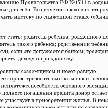
новлению Правительства РФ №1711 в реда
ье для себя. Его участие позволяет второ
чить ипотеку по сниженной ставке (обыч
т стать: родитель ребенка, рожденного по
витель такого ребенка; родственник ребен
тя), если это допускается банком; гражда
расту, доходу и гражданству.
равным созаемщиком и несет равную
меет право требовать выплаты как от основ
е неплатежеспособности основного заемщи
До полного погашения кредита донор остает
не участвует в приобретении жилья. В не
ава созаемщиков через суд или по соглаш