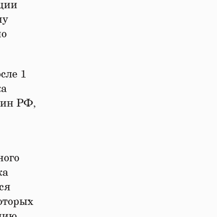
кции
му
но
сле 1
ка
нин РФ,
ного
ка
ся
которых
ению