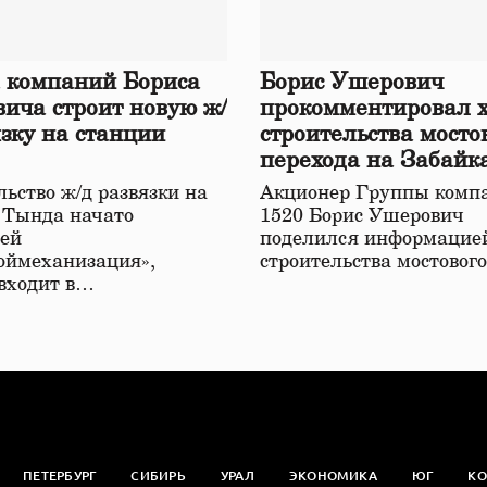
 компаний Бориса
Борис Ушерович
ича строит новую ж/
прокомментировал 
язку на станции
строительства мосто
перехода на Забайк
железной дороге
ьство ж/д развязки на
Акционер Группы комп
 Тында начато
1520 Борис Ушерович
ей
поделился информацией
оймеханизация»,
строительства мостовог
 входит в…
ПЕТЕРБУРГ
СИБИРЬ
УРАЛ
ЭКОНОМИКА
ЮГ
КО