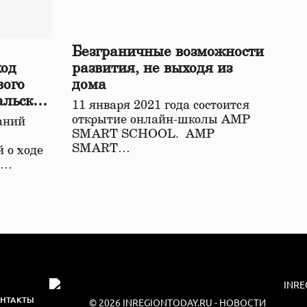
Безграничные возможности
ход
развития, не выходя из
вого
дома
альской
11 января 2021 года состоится
открытие онлайн-школы АМР
аний
SMART SCHOOL. АМР
SMART…
 о ходе
о…
НТАКТЫ
© 2026
INREGIONTODAY.RU
- НОВОСТИ