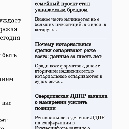
семейный проект стал
узнаваемым брендом
Бизнес часто начинается не с
уждает
больших инвестиций, а с идеи, в
орская
которую…
Сегодня
Почему нотариальные
сделки оспаривают реже
т быть
всего: данные за шесть лет
Среди всех форматов сделок с
вторичной недвижимостью
нотариальные оспариваются в
ением
судах реже…
Свердловская ЛДПР заявила
 вас
о намерении усилить
позиции
Региональное отделение ЛДПР
жет
на конференции в
на
Екатеринбурге заявило о