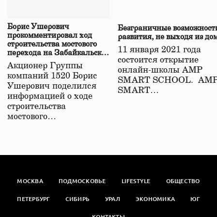
Борис Ушерович
Безграничные возможност
прокомментировал ход
развития, не выходя из до
строительства мостового
11 января 2021 года
перехода на Забайкальской
состоится открытие
железной дороге
Акционер Группы
онлайн-школы АМР
компаний 1520 Борис
SMART SCHOOL. АМ
Ушерович поделился
SMART…
информацией о ходе
строительства
мостового…
МОСКВА
ПОДМОСКОВЬЕ
LIFESTYLE
ОБЩЕСТВО
ПЕТЕРБУРГ
СИБИРЬ
УРАЛ
ЭКОНОМИКА
ЮГ
КОНТАКТЫ