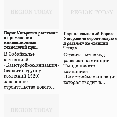
Борис Ушерович рассказал
Группа компаний Бориса
о применении
Ушеровича строит новую ж
инновационных
д развязку на станции
технологий при
Тында
строительстве нового моста
В Забайкалье
Строительство ж/д
в Забайкалье
компанией
развязки на станции
«Бамстроймеханизация»
Тында начато
(входит в группу
компанией
компаний 1520)
«Бамстроймеханизация
завершено
которая входит в…
строительство нового…