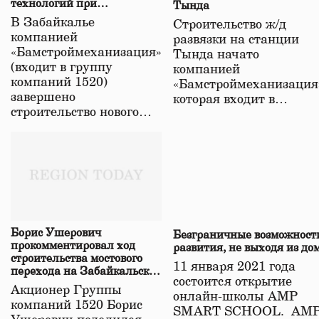
технологий при
Тында
строительстве нового моста
В Забайкалье
Строительство ж/д
в Забайкалье
компанией
развязки на станции
«Бамстроймеханизация»
Тында начато
(входит в группу
компанией
компаний 1520)
«Бамстроймеханизация
завершено
которая входит в…
строительство нового…
Борис Ушерович
Безграничные возможност
прокомментировал ход
развития, не выходя из до
строительства мостового
11 января 2021 года
перехода на Забайкальской
состоится открытие
железной дороге
Акционер Группы
онлайн-школы АМР
компаний 1520 Борис
SMART SCHOOL. АМ