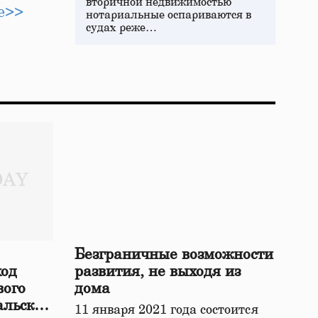
вторичной недвижимостью
е>>
нотариальные оспариваются в
судах реже…
Безграничные возможности
ход
развития, не выходя из
вого
дома
альской
11 января 2021 года состоится