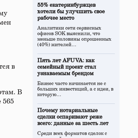
55% екатеринбуржцев
хотели бы улучшить свое
ому
рабочее место
амен
Аналитики сети сервисных
офисов SOK выяснили, что
меньше половины опрошенных
(40%) жителей…
Пять лет AFUVA: как
тся в
семейный проект стал
узнаваемым брендом
Бизнес часто начинается не с
больших инвестиций, а с идеи, в
ртам. В
которую…
 565
Почему нотариальные
сделки оспаривают реже
всего: данные за шесть лет
Среди всех форматов сделок с