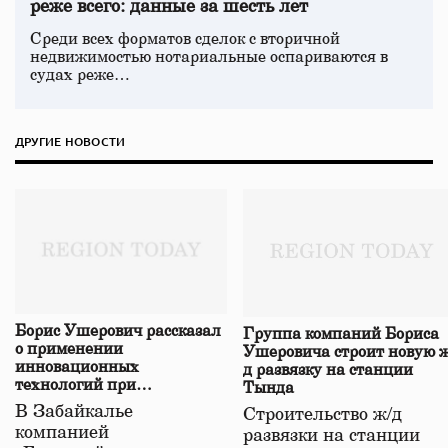
реже всего: данные за шесть лет
Среди всех форматов сделок с вторичной
недвижимостью нотариальные оспариваются в
судах реже…
ДРУГИЕ НОВОСТИ
Борис Ушерович рассказал
Группа компаний Бориса
о применении
Ушеровича строит новую ж
инновационных
д развязку на станции
технологий при
Тында
строительстве нового моста
В Забайкалье
Строительство ж/д
в Забайкалье
компанией
развязки на станции