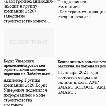
«Бамстроймеханизация»
Тында начато
(входит в группу
компанией
компаний 1520)
«Бамстроймеханизация
завершено
которая входит в…
строительство нового…
Борис Ушерович
Безграничные возможност
прокомментировал ход
развития, не выходя из до
строительства мостового
11 января 2021 года
перехода на Забайкальской
состоится открытие
железной дороге
Акционер Группы
онлайн-школы АМР
компаний 1520 Борис
SMART SCHOOL. АМ
Ушерович поделился
SMART…
информацией о ходе
строительства
мостового…