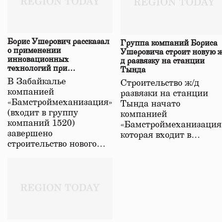
Борис Ушерович рассказал
Группа компаний Бориса
о применении
Ушеровича строит новую ж
инновационных
д развязку на станции
технологий при
Тында
строительстве нового моста
В Забайкалье
Строительство ж/д
в Забайкалье
компанией
развязки на станции
«Бамстроймеханизация»
Тында начато
(входит в группу
компанией
компаний 1520)
«Бамстроймеханизация
завершено
которая входит в…
строительство нового…