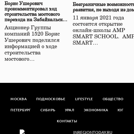
Борис Ушерович
Безграничные возможност
прокомментировал ход
развития, не выходя из до
строительства мостового
11 января 2021 года
перехода на Забайкальской
состоится открытие
железной дороге
Акционер Группы
онлайн-школы АМР
компаний 1520 Борис
SMART SCHOOL. АМ
Ушерович поделился
SMART…
информацией о ходе
строительства
мостового…
МОСКВА
ПОДМОСКОВЬЕ
LIFESTYLE
ОБЩЕСТВО
ПЕТЕРБУРГ
СИБИРЬ
УРАЛ
ЭКОНОМИКА
ЮГ
КОНТАКТЫ