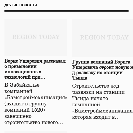
ДРУГИЕ НОВОСТИ
Борис Ушерович рассказал
Группа компаний Бориса
о применении
Ушеровича строит новую ж
инновационных
д развязку на станции
технологий при
Тында
строительстве нового моста
В Забайкалье
Строительство ж/д
в Забайкалье
компанией
развязки на станции
«Бамстроймеханизация»
Тында начато
(входит в группу
компанией
компаний 1520)
«Бамстроймеханизация
завершено
которая входит в…
строительство нового…