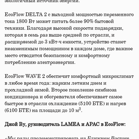
экологичный источник энергии.
EcoFlow DELTA 2 с выходной мощностью переменного
тока 1800 Вт может питать более 90% бытовой
техники. Благодаря высокой скорости подзарядки,
которая в семь раз выше средней по отрасли, и
расширяемой до 3 кВт∙ч емкости, устройство станет
незаменимым помощником в каждом доме, где важное
место отводится безопасному и комфортному
потреблению электроэнергии.
EcoFlow WAVE 2 обеспечит комфортный микроклимат
в любое время года: жарким летним днем и
прохладной зимой. Второе поколение симбиоза
кондиционера и обогревателя обеспечивает самое
быстрое в отрасли охлаждение (5100 БТЕ) и нагрев
2
(6100 БТЕ) на площади до 10 м
.
Джой Ву, руководитель LAMEA и APAC в EcoFlow:
«Мы рады продемонстрировать на Ближнем Востоке