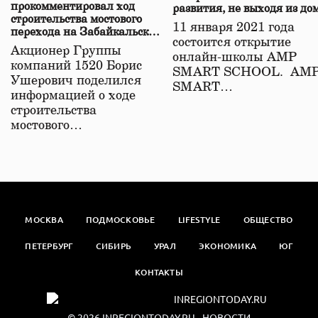
прокомментировал ход
развития, не выходя из до
строительства мостового
11 января 2021 года
перехода на Забайкальской
состоится открытие
железной дороге
Акционер Группы
онлайн-школы АМР
компаний 1520 Борис
SMART SCHOOL. АМ
Ушерович поделился
SMART…
информацией о ходе
строительства
мостового…
МОСКВА
ПОДМОСКОВЬЕ
LIFESTYLE
ОБЩЕСТВО
ПЕТЕРБУРГ
СИБИРЬ
УРАЛ
ЭКОНОМИКА
ЮГ
КОНТАКТЫ
© 2026
INREGIONTODAY.RU
- НОВОСТИ