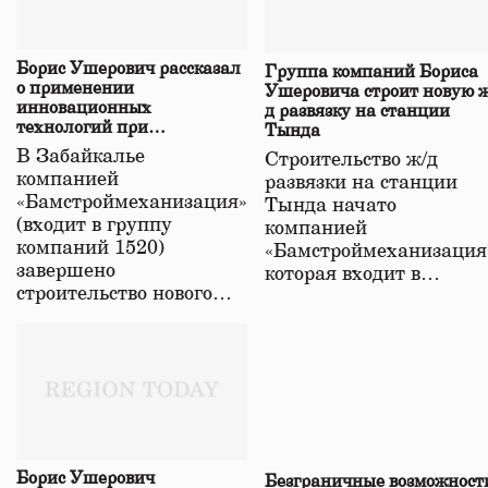
Борис Ушерович рассказал
Группа компаний Бориса
о применении
Ушеровича строит новую ж
инновационных
д развязку на станции
технологий при
Тында
строительстве нового моста
В Забайкалье
Строительство ж/д
в Забайкалье
компанией
развязки на станции
«Бамстроймеханизация»
Тында начато
(входит в группу
компанией
компаний 1520)
«Бамстроймеханизация
завершено
которая входит в…
строительство нового…
Борис Ушерович
Безграничные возможност