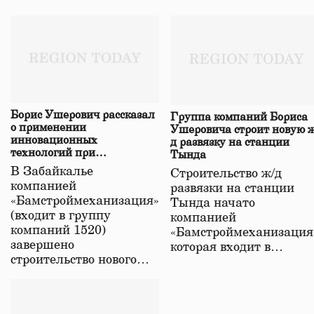
Борис Ушерович рассказал
Группа компаний Бориса
о применении
Ушеровича строит новую ж
инновационных
д развязку на станции
технологий при
Тында
строительстве нового моста
В Забайкалье
Строительство ж/д
в Забайкалье
компанией
развязки на станции
«Бамстроймеханизация»
Тында начато
(входит в группу
компанией
компаний 1520)
«Бамстроймеханизация
завершено
которая входит в…
строительство нового…