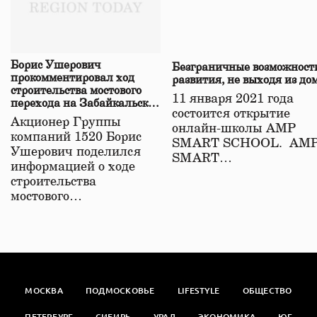
Борис Ушерович
Безграничные возможност
прокомментировал ход
развития, не выходя из до
строительства мостового
11 января 2021 года
перехода на Забайкальской
состоится открытие
железной дороге
Акционер Группы
онлайн-школы АМР
компаний 1520 Борис
SMART SCHOOL. АМ
Ушерович поделился
SMART…
информацией о ходе
строительства
мостового…
МОСКВА
ПОДМОСКОВЬЕ
LIFESTYLE
ОБЩЕСТВО
ПЕТЕРБУРГ
СИБИРЬ
УРАЛ
ЭКОНОМИКА
ЮГ