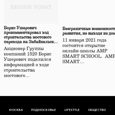
Борис Ушерович
Безграничные возможност
прокомментировал ход
развития, не выходя из до
строительства мостового
11 января 2021 года
перехода на Забайкальской
состоится открытие
железной дороге
Акционер Группы
онлайн-школы АМР
компаний 1520 Борис
SMART SCHOOL. АМ
Ушерович поделился
SMART…
информацией о ходе
строительства
мостового…
МОСКВА
ПОДМОСКОВЬЕ
LIFESTYLE
ОБЩЕСТВО