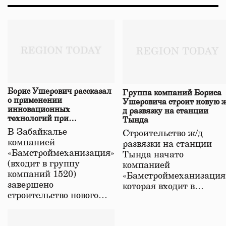
Борис Ушерович рассказал
Группа компаний Бориса
о применении
Ушеровича строит новую ж
инновационных
д развязку на станции
технологий при
Тында
строительстве нового моста
В Забайкалье
Строительство ж/д
в Забайкалье
компанией
развязки на станции
«Бамстроймеханизация»
Тында начато
(входит в группу
компанией
компаний 1520)
«Бамстроймеханизация
завершено
которая входит в…
строительство нового…