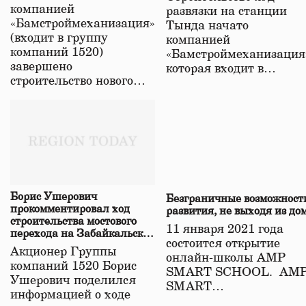
в Забайкалье
компанией
развязки на станции
«Бамстроймеханизация»
Тында начато
(входит в группу
компанией
компаний 1520)
«Бамстроймеханизация
завершено
которая входит в…
строительство нового…
Борис Ушерович
Безграничные возможност
прокомментировал ход
развития, не выходя из до
строительства мостового
11 января 2021 года
перехода на Забайкальской
состоится открытие
железной дороге
Акционер Группы
онлайн-школы АМР
компаний 1520 Борис
SMART SCHOOL. АМ
Ушерович поделился
SMART…
информацией о ходе