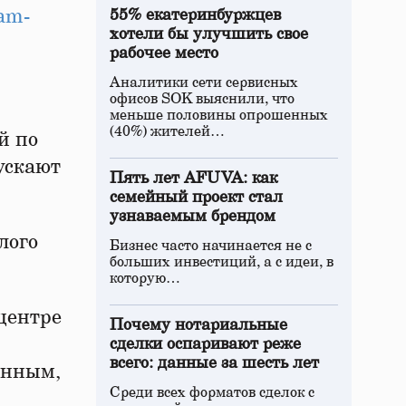
am-
55% екатеринбуржцев
хотели бы улучшить свое
рабочее место
Аналитики сети сервисных
офисов SOK выяснили, что
меньше половины опрошенных
(40%) жителей…
й по
ускают
Пять лет AFUVA: как
семейный проект стал
узнаваемым брендом
лого
Бизнес часто начинается не с
больших инвестиций, а с идеи, в
которую…
центре
Почему нотариальные
сделки оспаривают реже
всего: данные за шесть лет
анным,
Среди всех форматов сделок с