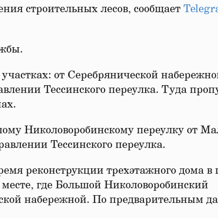
шения строительных лесов, сообщает
Telegr
ужбы.
участках: от Серебрянической набережно
авлении Тессинского переулка. Туда проп
ах.
шому Николоворобинскому переулку от Ма
равлении Тессинского переулка.
ремя реконструкции трехэтажного дома в 
 месте, где Большой Николоворобинский
ской набережной. По предварительным д