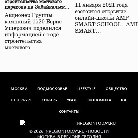
строительства мостового
11 января 2021 года
перехода на Забайкальской
состоится открытие
железной дороге
Акционер Группы
онлайн-школы АМР
компаний 1520 Борис
SMART SCHOOL. АМ
Ушерович поделился
SMART…
информацией о ходе
строительства
мостового…
МОСКВА
ПОДМОСКОВЬЕ
LIFESTYLE
ОБЩЕСТВО
ПЕТЕРБУРГ
СИБИРЬ
УРАЛ
ЭКОНОМИКА
ЮГ
КОНТАКТЫ
© 2026
INREGIONTODAY.RU
- НОВОСТИ
МОСКВА. В РЕГИОНЕ СЕГОДНЯ