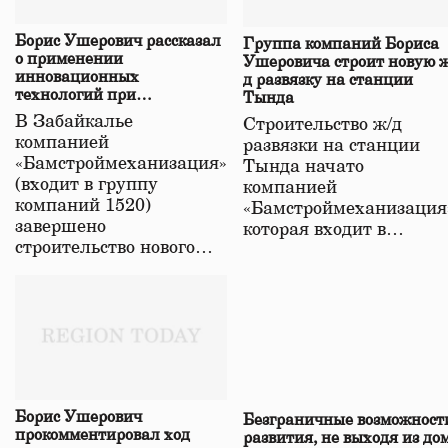
Борис Ушерович рассказал
Группа компаний Бориса
о применении
Ушеровича строит новую ж
инновационных
д развязку на станции
технологий при
Тында
строительстве нового моста
В Забайкалье
Строительство ж/д
в Забайкалье
компанией
развязки на станции
«Бамстроймеханизация»
Тында начато
(входит в группу
компанией
компаний 1520)
«Бамстроймеханизация
завершено
которая входит в…
строительство нового…
Борис Ушерович
Безграничные возможност
прокомментировал ход
развития, не выходя из до