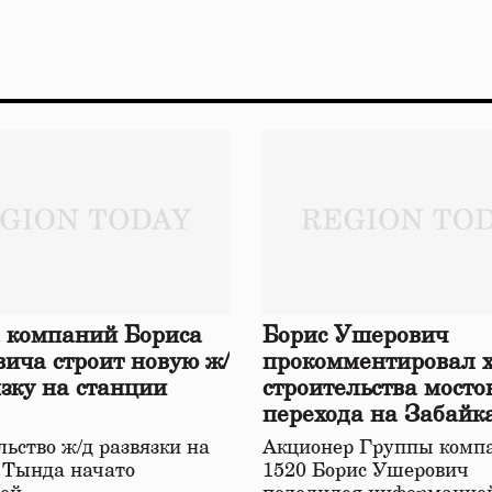
 компаний Бориса
Борис Ушерович
ича строит новую ж/
прокомментировал 
язку на станции
строительства мосто
перехода на Забайк
железной дороге
ьство ж/д развязки на
Акционер Группы комп
 Тында начато
1520 Борис Ушерович