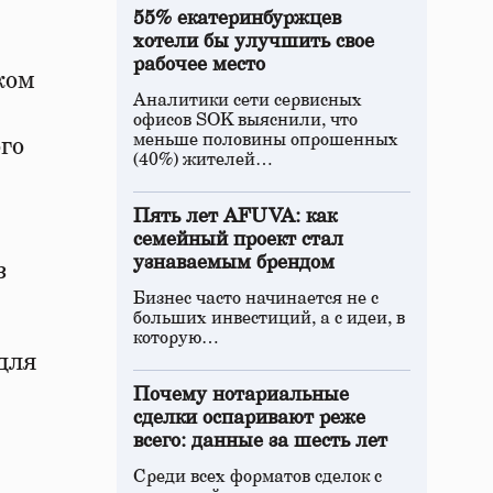
55% екатеринбуржцев
хотели бы улучшить свое
рабочее место
ком
Аналитики сети сервисных
офисов SOK выяснили, что
меньше половины опрошенных
го
(40%) жителей…
Пять лет AFUVA: как
семейный проект стал
узнаваемым брендом
з
Бизнес часто начинается не с
больших инвестиций, а с идеи, в
которую…
для
Почему нотариальные
сделки оспаривают реже
всего: данные за шесть лет
Среди всех форматов сделок с