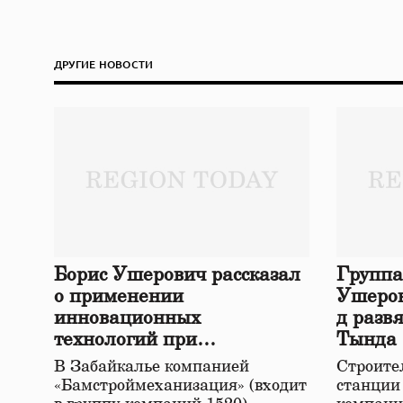
ДРУГИЕ НОВОСТИ
Борис Ушерович рассказал
Группа
о применении
Ушеров
инновационных
д разв
технологий при
Тында
строительстве нового моста
В Забайкалье компанией
Строител
в Забайкалье
«Бамстроймеханизация» (входит
станции