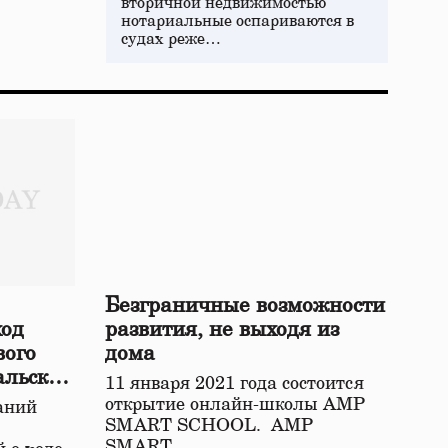
вторичной недвижимостью
нотариальные оспариваются в
судах реже…
Безграничные возможности
ход
развития, не выходя из
вого
дома
альской
11 января 2021 года состоится
открытие онлайн-школы АМР
аний
SMART SCHOOL. АМР
SMART…