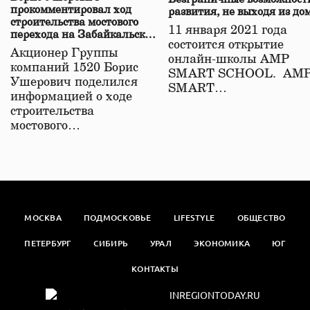
прокомментировал ход
развития, не выходя из до
строительства мостового
11 января 2021 года
перехода на Забайкальской
состоится открытие
железной дороге
Акционер Группы
онлайн-школы АМР
компаний 1520 Борис
SMART SCHOOL. АМ
Ушерович поделился
SMART…
информацией о ходе
строительства
мостового…
МОСКВА
ПОДМОСКОВЬЕ
LIFESTYLE
ОБЩЕСТВО
ПЕТЕРБУРГ
СИБИРЬ
УРАЛ
ЭКОНОМИКА
ЮГ
КОНТАКТЫ