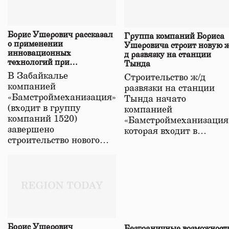
Борис Ушерович рассказал
Группа компаний Бориса
о применении
Ушеровича строит новую ж
инновационных
д развязку на станции
технологий при
Тында
строительстве нового моста
В Забайкалье
Строительство ж/д
в Забайкалье
компанией
развязки на станции
«Бамстроймеханизация»
Тында начато
(входит в группу
компанией
компаний 1520)
«Бамстроймеханизация
завершено
которая входит в…
строительство нового…
Борис Ушерович
Безграничные возможност