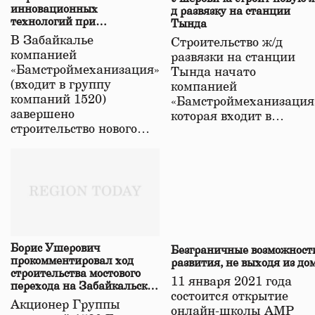
инновационных
д развязку на станции
технологий при
Тында
строительстве нового моста
В Забайкалье
Строительство ж/д
в Забайкалье
компанией
развязки на станции
«Бамстроймеханизация»
Тында начато
(входит в группу
компанией
компаний 1520)
«Бамстроймеханизация
завершено
которая входит в…
строительство нового…
Борис Ушерович
Безграничные возможност
прокомментировал ход
развития, не выходя из до
строительства мостового
11 января 2021 года
перехода на Забайкальской
состоится открытие
железной дороге
Акционер Группы
онлайн-школы АМР