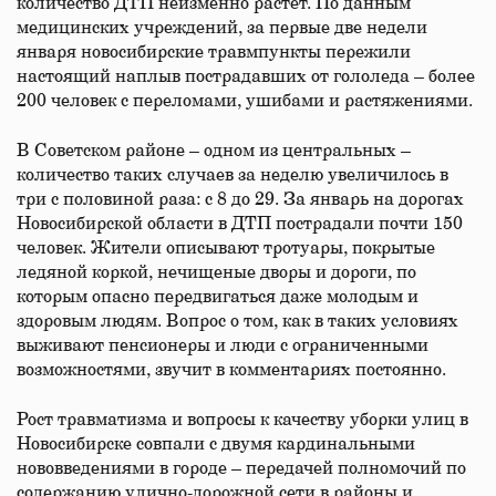
количество ДТП неизменно растет. По данным
медицинских учреждений, за первые две недели
января новосибирские травмпункты пережили
настоящий наплыв пострадавших от гололеда – более
200 человек с переломами, ушибами и растяжениями.
В Советском районе – одном из центральных –
количество таких случаев за неделю увеличилось в
три с половиной раза: с 8 до 29. За январь на дорогах
Новосибирской области в ДТП пострадали почти 150
человек. Жители описывают тротуары, покрытые
ледяной коркой, нечищеные дворы и дороги, по
которым опасно передвигаться даже молодым и
здоровым людям. Вопрос о том, как в таких условиях
выживают пенсионеры и люди с ограниченными
возможностями, звучит в комментариях постоянно.
Рост травматизма и вопросы к качеству уборки улиц в
Новосибирске совпали с двумя кардинальными
нововведениями в городе – передачей полномочий по
содержанию улично-дорожной сети в районы и