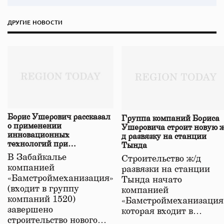
ДРУГИЕ НОВОСТИ
Борис Ушерович рассказал
Группа компаний Бориса
о применении
Ушеровича строит новую ж
инновационных
д развязку на станции
технологий при
Тында
строительстве нового моста
В Забайкалье
Строительство ж/д
в Забайкалье
компанией
развязки на станции
«Бамстроймеханизация»
Тында начато
(входит в группу
компанией
компаний 1520)
«Бамстроймеханизация
завершено
которая входит в…
строительство нового…