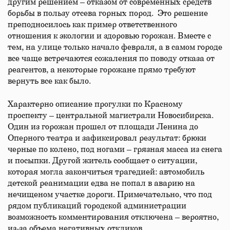
другим решением – отказом от современных средств
борьбы в пользу отсева горных пород. Это решение
преподносилось как пример ответственного
отношения к экологии и здоровью горожан. Вместе с
тем, на улице только начало февраля, а в самом городе
все чаще встречаются сожаления по поводу отказа от
реагентов, а некоторые горожане прямо требуют
вернуть все как было.
Характерно описание прогулки по Красному
проспекту – центральной магистрали Новосибирска.
Один из горожан прошел от площади Ленина до
Оперного театра и зафиксировал результат: брюки
черные по колено, под ногами – грязная масса из снега
и посыпки. Другой житель сообщает о ситуации,
которая могла закончиться трагедией: автомобиль
детской реанимации едва не попал в аварию на
нечищеном участке дороги. Примечательно, что под
рядом публикаций городской администрации
возможность комментирования отключена – вероятно,
из-за объема негативных откликов.