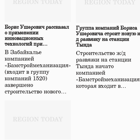
Борис Ушерович рассказал
Группа компаний Бориса
о применении
Ушеровича строит новую ж
инновационных
д развязку на станции
технологий при
Тында
строительстве нового моста
В Забайкалье
Строительство ж/д
в Забайкалье
компанией
развязки на станции
«Бамстроймеханизация»
Тында начато
(входит в группу
компанией
компаний 1520)
«Бамстроймеханизация
завершено
которая входит в…
строительство нового…