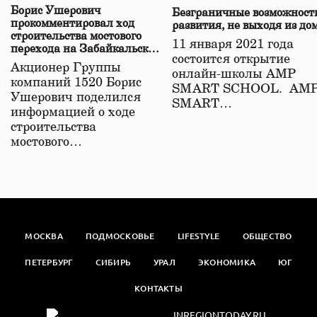
Борис Ушерович
Безграничные возможност
прокомментировал ход
развития, не выходя из до
строительства мостового
11 января 2021 года
перехода на Забайкальской
состоится открытие
железной дороге
Акционер Группы
онлайн-школы АМР
компаний 1520 Борис
SMART SCHOOL. АМ
Ушерович поделился
SMART…
информацией о ходе
строительства
мостового…
МОСКВА
ПОДМОСКОВЬЕ
LIFESTYLE
ОБЩЕСТВО
ПЕТЕРБУРГ
СИБИРЬ
УРАЛ
ЭКОНОМИКА
ЮГ
КОНТАКТЫ