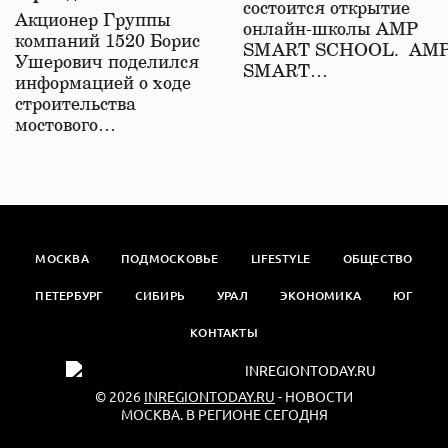
состоится открытие
железной дороге
Акционер Группы
онлайн-школы АМР
компаний 1520 Борис
SMART SCHOOL. АМ
Ушерович поделился
SMART…
информацией о ходе
строительства
мостового…
МОСКВА
ПОДМОСКОВЬЕ
LIFESTYLE
ОБЩЕСТВО
ПЕТЕРБУРГ
СИБИРЬ
УРАЛ
ЭКОНОМИКА
ЮГ
КОНТАКТЫ
© 2026
INREGIONTODAY.RU
- НОВОСТИ
МОСКВА. В РЕГИОНЕ СЕГОДНЯ