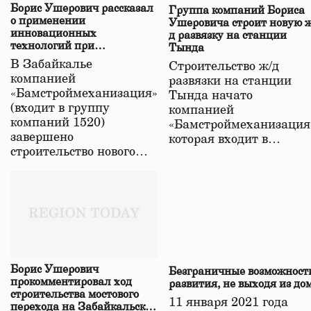
Борис Ушерович рассказал
Группа компаний Бориса
о применении
Ушеровича строит новую ж
инновационных
д развязку на станции
технологий при
Тында
строительстве нового моста
В Забайкалье
Строительство ж/д
в Забайкалье
компанией
развязки на станции
«Бамстроймеханизация»
Тында начато
(входит в группу
компанией
компаний 1520)
«Бамстроймеханизация
завершено
которая входит в…
строительство нового…
Борис Ушерович
Безграничные возможност
прокомментировал ход
развития, не выходя из до
строительства мостового
11 января 2021 года
перехода на Забайкальской