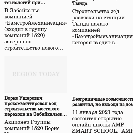
технологий при
Тында
строительстве нового моста
В Забайкалье
Строительство ж/д
в Забайкалье
компанией
развязки на станции
«Бамстроймеханизация»
Тында начато
(входит в группу
компанией
компаний 1520)
«Бамстроймеханизация
завершено
которая входит в…
строительство нового…
Борис Ушерович
Безграничные возможност
прокомментировал ход
развития, не выходя из до
строительства мостового
11 января 2021 года
перехода на Забайкальской
состоится открытие
железной дороге
Акционер Группы
онлайн-школы АМР
компаний 1520 Борис
SMART SCHOOL. АМ