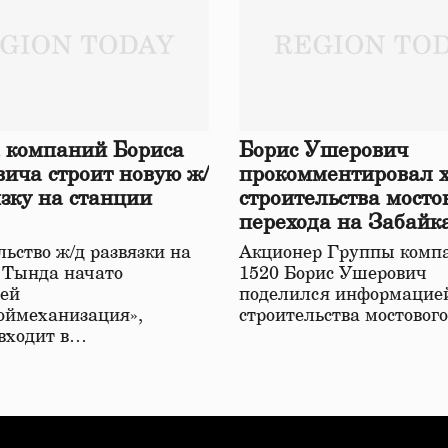
 компаний Бориса
Борис Ушерович
ича строит новую ж/
прокомментировал 
язку на станции
строительства мосто
перехода на Забайк
железной дороге
ьство ж/д развязки на
Акционер Группы комп
 Тында начато
1520 Борис Ушерович
ей
поделился информацией
оймеханизация»,
строительства мостовог
 входит в…