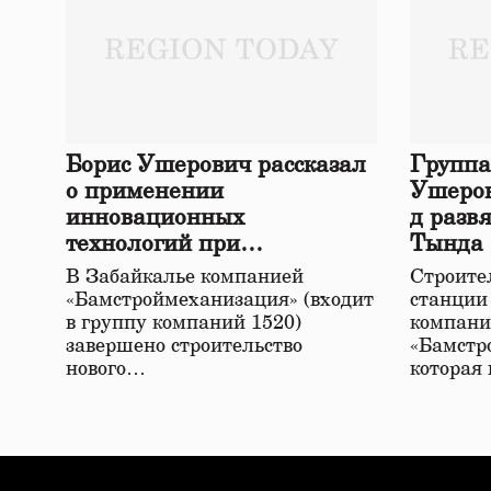
Борис Ушерович рассказал
Группа
о применении
Ушеров
инновационных
д разв
технологий при
Тында
строительстве нового моста
В Забайкалье компанией
Строител
в Забайкалье
«Бамстроймеханизация» (входит
станции
в группу компаний 1520)
компани
завершено строительство
«Бамстр
нового…
которая