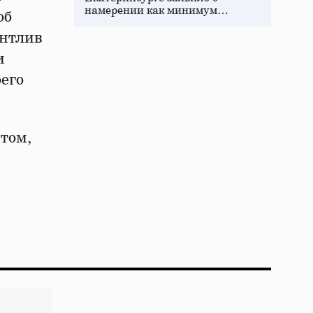
намерении как минимум…
об
антлив
и
его
том,