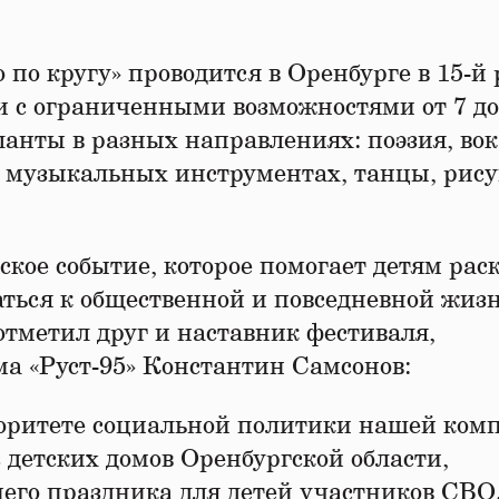
по кругу» проводится в Оренбурге в 15-й 
и с ограниченными возможностями от 7 до
аланты в разных направлениях: поэзия, вок
а музыкальных инструментах, танцы, рису
кое событие, которое помогает детям рас
аться к общественной и повседневной жиз
отметил друг и наставник фестиваля,
ма «Руст-95» Константин Самсонов:
риоритете социальной политики нашей ком
 детских домов Оренбургской области,
него праздника для детей участников СВО