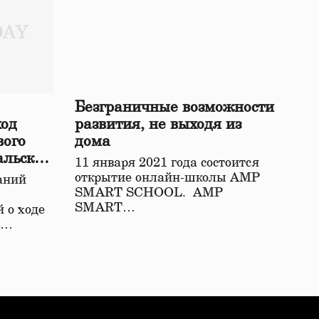
Безграничные возможности
ход
развития, не выходя из
вого
дома
альской
11 января 2021 года состоится
открытие онлайн-школы АМР
аний
SMART SCHOOL. АМР
SMART…
 о ходе
о…