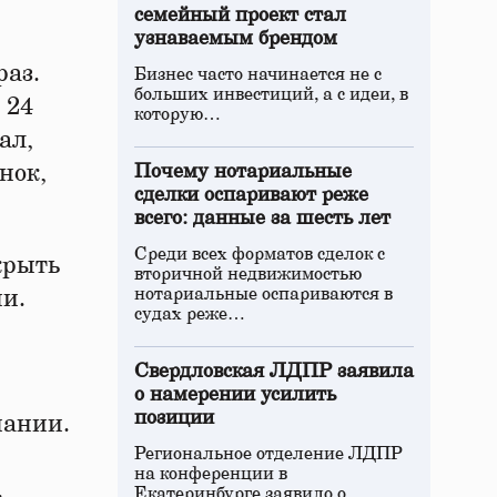
семейный проект стал
узнаваемым брендом
раз.
Бизнес часто начинается не с
больших инвестиций, а с идеи, в
 24
которую…
ал,
нок,
Почему нотариальные
сделки оспаривают реже
всего: данные за шесть лет
Среди всех форматов сделок с
крыть
вторичной недвижимостью
нотариальные оспариваются в
ни.
судах реже…
Свердловская ЛДПР заявила
о намерении усилить
позиции
пании.
Региональное отделение ЛДПР
на конференции в
.
Екатеринбурге заявило о