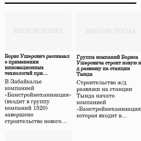
Борис Ушерович рассказал
Группа компаний Бориса
о применении
Ушеровича строит новую ж
инновационных
д развязку на станции
технологий при
Тында
строительстве нового моста
В Забайкалье
Строительство ж/д
в Забайкалье
компанией
развязки на станции
«Бамстроймеханизация»
Тында начато
(входит в группу
компанией
компаний 1520)
«Бамстроймеханизация
завершено
которая входит в…
строительство нового…