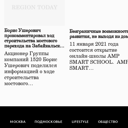
Борис Ушерович
Безграничные возможност
прокомментировал ход
развития, не выходя из до
строительства мостового
11 января 2021 года
перехода на Забайкальской
состоится открытие
железной дороге
Акционер Группы
онлайн-школы АМР
компаний 1520 Борис
SMART SCHOOL. АМ
Ушерович поделился
SMART…
информацией о ходе
строительства
мостового…
МОСКВА
ПОДМОСКОВЬЕ
LIFESTYLE
ОБЩЕСТВО