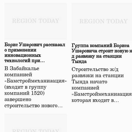
Борис Ушерович рассказал
Группа компаний Бориса
о применении
Ушеровича строит новую ж
инновационных
д развязку на станции
технологий при
Тында
строительстве нового моста
В Забайкалье
Строительство ж/д
в Забайкалье
компанией
развязки на станции
«Бамстроймеханизация»
Тында начато
(входит в группу
компанией
компаний 1520)
«Бамстроймеханизация
завершено
которая входит в…
строительство нового…