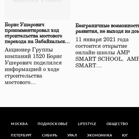
Борис Ушерович
Безграничные возможност
прокомментировал ход
развития, не выходя из до
строительства мостового
11 января 2021 года
перехода на Забайкальской
состоится открытие
железной дороге
Акционер Группы
онлайн-школы АМР
компаний 1520 Борис
SMART SCHOOL. АМ
Ушерович поделился
SMART…
информацией о ходе
строительства
мостового…
МОСКВА
ПОДМОСКОВЬЕ
LIFESTYLE
ОБЩЕСТВО
ПЕТЕРБУРГ
СИБИРЬ
УРАЛ
ЭКОНОМИКА
ЮГ