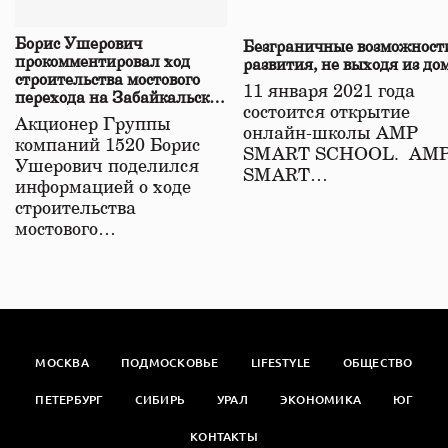
Борис Ушерович
Безграничные возможност
прокомментировал ход
развития, не выходя из до
строительства мостового
11 января 2021 года
перехода на Забайкальской
состоится открытие
железной дороге
Акционер Группы
онлайн-школы АМР
компаний 1520 Борис
SMART SCHOOL. АМ
Ушерович поделился
SMART…
информацией о ходе
строительства
мостового…
МОСКВА
ПОДМОСКОВЬЕ
LIFESTYLE
ОБЩЕСТВО
ПЕТЕРБУРГ
СИБИРЬ
УРАЛ
ЭКОНОМИКА
ЮГ
КОНТАКТЫ