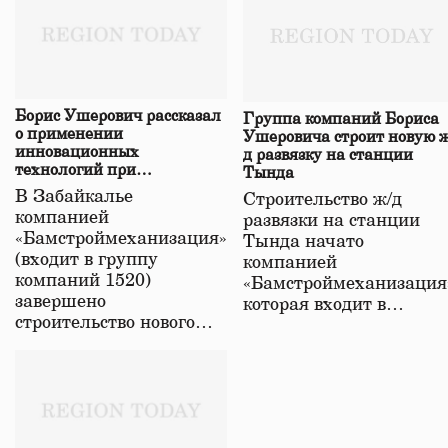
Борис Ушерович рассказал
Группа компаний Бориса
о применении
Ушеровича строит новую ж
инновационных
д развязку на станции
технологий при
Тында
строительстве нового моста
В Забайкалье
Строительство ж/д
в Забайкалье
компанией
развязки на станции
«Бамстроймеханизация»
Тында начато
(входит в группу
компанией
компаний 1520)
«Бамстроймеханизация
завершено
которая входит в…
строительство нового…