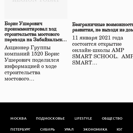
Борис Ушерович
Безграничные возможност
прокомментировал ход
развития, не выходя из до
строительства мостового
11 января 2021 года
перехода на Забайкальской
состоится открытие
железной дороге
Акционер Группы
онлайн-школы АМР
компаний 1520 Борис
SMART SCHOOL. АМ
Ушерович поделился
SMART…
информацией о ходе
строительства
мостового…
МОСКВА
ПОДМОСКОВЬЕ
LIFESTYLE
ОБЩЕСТВО
ПЕТЕРБУРГ
СИБИРЬ
УРАЛ
ЭКОНОМИКА
ЮГ