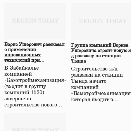
Борис Ушерович рассказал
Группа компаний Бориса
о применении
Ушеровича строит новую ж
инновационных
д развязку на станции
технологий при
Тында
строительстве нового моста
В Забайкалье
Строительство ж/д
в Забайкалье
компанией
развязки на станции
«Бамстроймеханизация»
Тында начато
(входит в группу
компанией
компаний 1520)
«Бамстроймеханизация
завершено
которая входит в…
строительство нового…