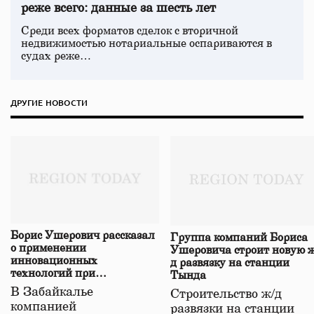
реже всего: данные за шесть лет
Среди всех форматов сделок с вторичной
недвижимостью нотариальные оспариваются в
судах реже…
ДРУГИЕ НОВОСТИ
Борис Ушерович рассказал
Группа компаний Бориса
о применении
Ушеровича строит новую ж
инновационных
д развязку на станции
технологий при
Тында
строительстве нового моста
В Забайкалье
Строительство ж/д
в Забайкалье
компанией
развязки на станции