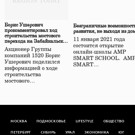
Борис Ушерович
Безграничные возможност
прокомментировал ход
развития, не выходя из до
строительства мостового
11 января 2021 года
перехода на Забайкальской
состоится открытие
железной дороге
Акционер Группы
онлайн-школы АМР
компаний 1520 Борис
SMART SCHOOL. АМ
Ушерович поделился
SMART…
информацией о ходе
строительства
мостового…
МОСКВА
ПОДМОСКОВЬЕ
LIFESTYLE
ОБЩЕСТВО
ПЕТЕРБУРГ
СИБИРЬ
УРАЛ
ЭКОНОМИКА
ЮГ