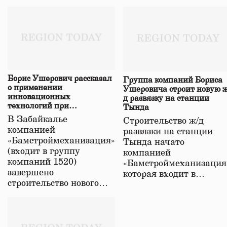
Борис Ушерович рассказал
Группа компаний Бориса
о применении
Ушеровича строит новую ж
инновационных
д развязку на станции
технологий при
Тында
строительстве нового моста
В Забайкалье
Строительство ж/д
в Забайкалье
компанией
развязки на станции
«Бамстроймеханизация»
Тында начато
(входит в группу
компанией
компаний 1520)
«Бамстроймеханизация
завершено
которая входит в…
строительство нового…