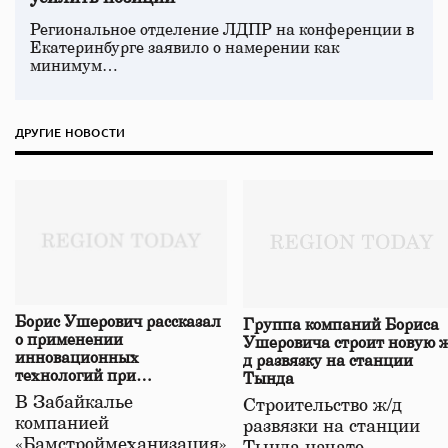
Региональное отделение ЛДПР на конференции в
Екатеринбурге заявило о намерении как
минимум…
ДРУГИЕ НОВОСТИ
Борис Ушерович рассказал
Группа компаний Бориса
о применении
Ушеровича строит новую ж
инновационных
д развязку на станции
технологий при
Тында
строительстве нового моста
В Забайкалье
Строительство ж/д
в Забайкалье
компанией
развязки на станции
«Бамстроймеханизация»