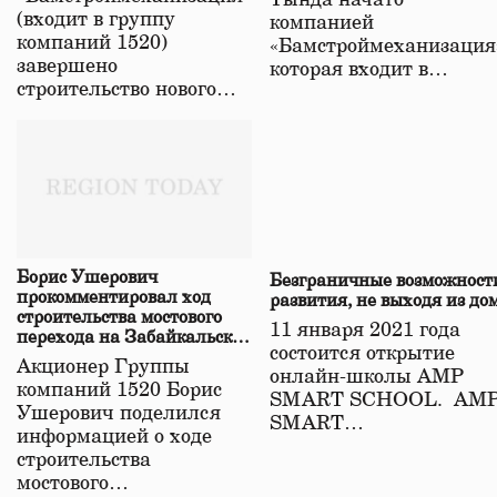
Тында начато
(входит в группу
компанией
компаний 1520)
«Бамстроймеханизация
завершено
которая входит в…
строительство нового…
Борис Ушерович
Безграничные возможност
прокомментировал ход
развития, не выходя из до
строительства мостового
11 января 2021 года
перехода на Забайкальской
состоится открытие
железной дороге
Акционер Группы
онлайн-школы АМР
компаний 1520 Борис
SMART SCHOOL. АМ
Ушерович поделился
SMART…
информацией о ходе
строительства
мостового…