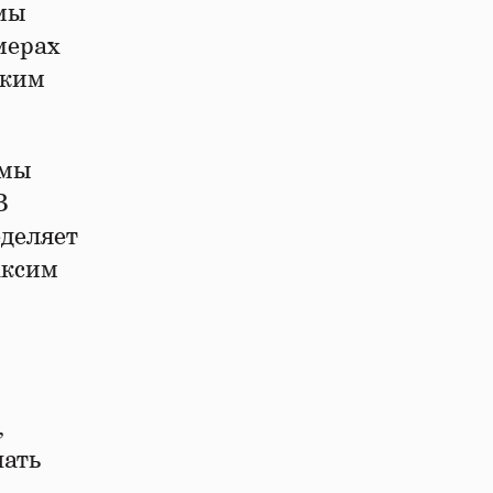
 мы
мерах
аким
емы
В
еделяет
аксим
,
шать