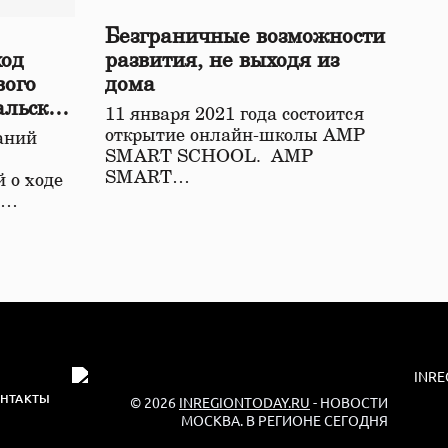
Безграничные возможности
ход
развития, не выходя из
вого
дома
альской
11 января 2021 года состоится
открытие онлайн-школы АМР
аний
SMART SCHOOL. АМР
SMART…
 о ходе
о…
НТАКТЫ
© 2026
INREGIONTODAY.RU
- НОВОСТИ
МОСКВА. В РЕГИОНЕ СЕГОДНЯ