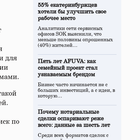
55% екатеринбуржцев
хотели бы улучшить свое
рабочее место
Аналитики сети сервисных
т
офисов SOK выяснили, что
меньше половины опрошенных
(40%) жителей…
я
и для
Пять лет AFUVA: как
нии
семейный проект стал
узнаваемым брендом
емами.
Бизнес часто начинается не с
больших инвестиций, а с идеи, в
такой
которую…
ей.
Почему нотариальные
сделки оспаривают реже
иск по
всего: данные за шесть лет
Среди всех форматов сделок с