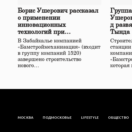
Борис Ушерович рассказал
Группа
о применении
Ушеров
инновационных
д разв
технологий при
Тында
строительстве нового моста
В Забайкалье компанией
Строител
в Забайкалье
«Бамстроймеханизация» (входит
станции
в группу компаний 1520)
компани
завершено строительство
«Бамстр
нового…
которая
МОСКВА
ПОДМОСКОВЬЕ
LIFESTYLE
ОБЩЕСТВО