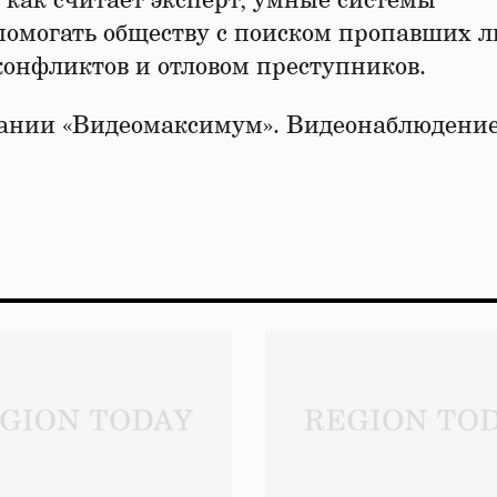
 как считает эксперт, умные системы
помогать обществу с поиском пропавших л
онфликтов и отловом преступников.
ании «Видеомаксимум». Видеонаблюдение