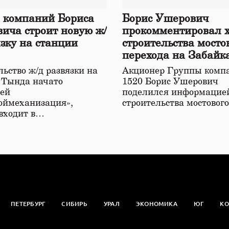
 компаний Бориса
Борис Ушерович
ича строит новую ж/
прокомментировал 
язку на станции
строительства мосто
перехода на Забайк
железной дороге
ьство ж/д развязки на
Акционер Группы комп
 Тында начато
1520 Борис Ушерович
ей
поделился информацией
оймеханизация»,
строительства мостовог
 входит в…
ПЕТЕРБУРГ
СИБИРЬ
УРАЛ
ЭКОНОМИКА
ЮГ
КО