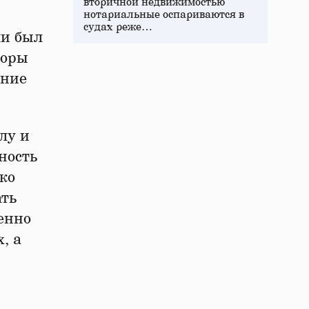
вторичной недвижимостью
нотариальные оспариваются в
судах реже…
ли был
торы
ение
лу и
ность
ко
ать
енно
, а