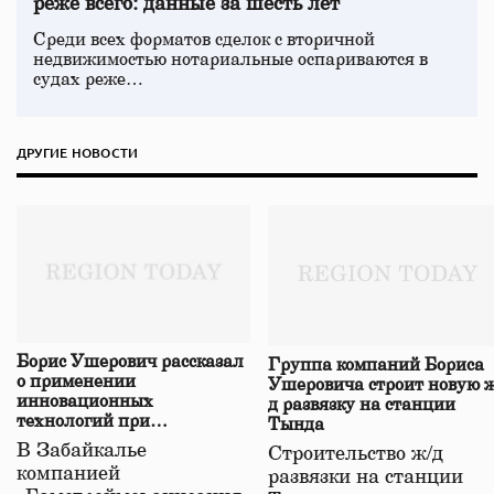
реже всего: данные за шесть лет
Среди всех форматов сделок с вторичной
недвижимостью нотариальные оспариваются в
судах реже…
ДРУГИЕ НОВОСТИ
Борис Ушерович рассказал
Группа компаний Бориса
о применении
Ушеровича строит новую ж
инновационных
д развязку на станции
технологий при
Тында
строительстве нового моста
В Забайкалье
Строительство ж/д
в Забайкалье
компанией
развязки на станции