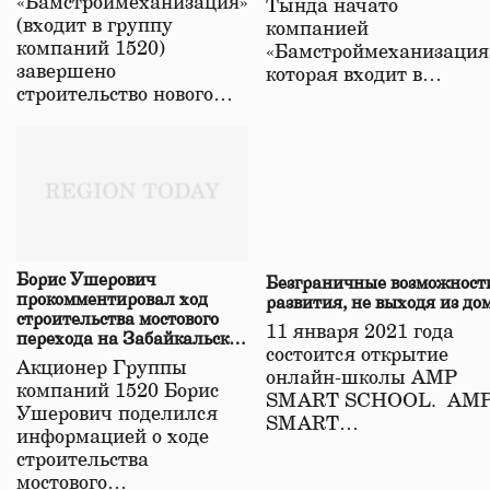
«Бамстроймеханизация»
Тында начато
(входит в группу
компанией
компаний 1520)
«Бамстроймеханизация
завершено
которая входит в…
строительство нового…
Борис Ушерович
Безграничные возможност
прокомментировал ход
развития, не выходя из до
строительства мостового
11 января 2021 года
перехода на Забайкальской
состоится открытие
железной дороге
Акционер Группы
онлайн-школы АМР
компаний 1520 Борис
SMART SCHOOL. АМ
Ушерович поделился
SMART…
информацией о ходе
строительства
мостового…