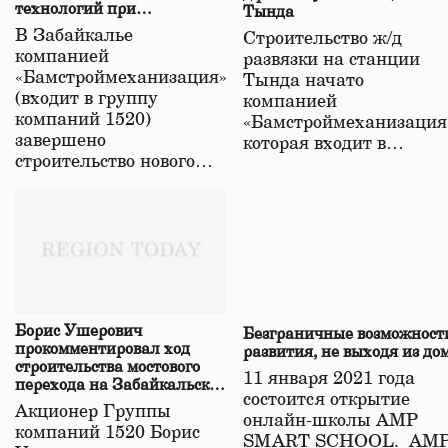
технологий при
Тында
строительстве нового моста
В Забайкалье
Строительство ж/д
в Забайкалье
компанией
развязки на станции
«Бамстроймеханизация»
Тында начато
(входит в группу
компанией
компаний 1520)
«Бамстроймеханизация
завершено
которая входит в…
строительство нового…
Борис Ушерович
Безграничные возможност
прокомментировал ход
развития, не выходя из до
строительства мостового
11 января 2021 года
перехода на Забайкальской
состоится открытие
железной дороге
Акционер Группы
онлайн-школы АМР
компаний 1520 Борис
SMART SCHOOL. АМ