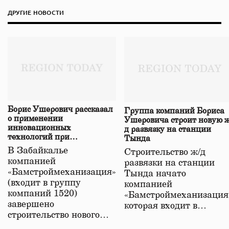
ДРУГИЕ НОВОСТИ
Борис Ушерович рассказал
Группа компаний Бориса
о применении
Ушеровича строит новую ж
инновационных
д развязку на станции
технологий при
Тында
строительстве нового моста
В Забайкалье
Строительство ж/д
в Забайкалье
компанией
развязки на станции
«Бамстроймеханизация»
Тында начато
(входит в группу
компанией
компаний 1520)
«Бамстроймеханизация
завершено
которая входит в…
строительство нового…